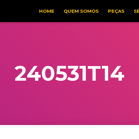
HOME
QUEM SOMOS
PEÇAS
S
240531T14